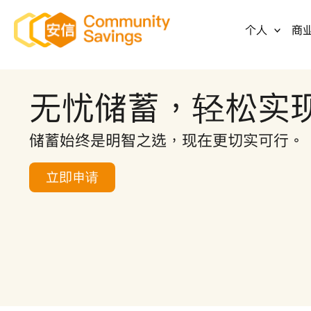
跳
个人
商
至
内
容
无忧储蓄，轻松实
储蓄始终是明智之选，现在更切实可行。
立即申请