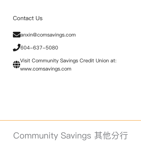
Contact Us
anxin@comsavings.com
604-637-5080
Visit Community Savings Credit Union at:
www.comsavings.com
Community Savings 其他分行