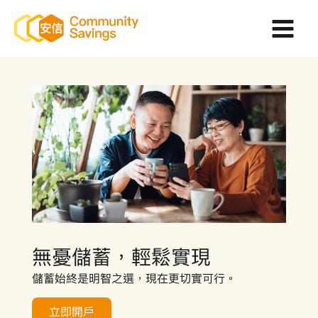
跳
至
主
要
內
容
無憂儲蓄，輕鬆實現
儲蓄始終是明智之選，現在更切實可行。
立即開戶