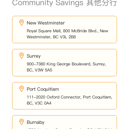
Community Savings 其他分行
New Westminster
Royal Square Mall, 800 McBride Blvd., New
Westminster, BC V3L 2B8
Surrey
900-7380 King George Boulevard, Surrey,
BC, V3W 5A5
Port Coquitlam
111-2020 Oxford Connector, Port Coquitlam,
BC, V3C 0A4
Burnaby